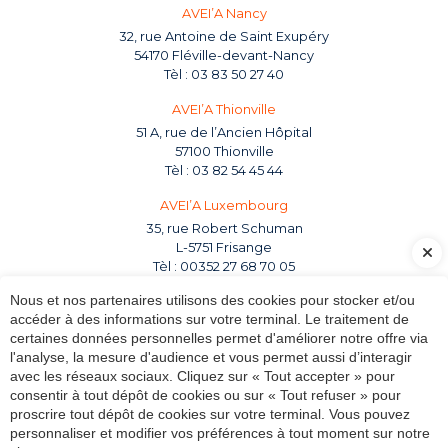
AVEI’A Nancy
32, rue Antoine de Saint Exupéry
54170 Fléville-devant-Nancy
03 83 50 27 40
AVEI’A Thionville
51 A, rue de l’Ancien Hôpital
57100 Thionville
03 82 54 45 44
AVEI’A Luxembourg
35, rue Robert Schuman
L-5751 Frisange
00352 27 68 70 05
Nous et nos partenaires utilisons des cookies pour stocker et/ou
Suivez-nous sur les réseaux sociaux
accéder à des informations sur votre terminal. Le traitement de
certaines données personnelles permet d'améliorer notre offre via
l'analyse, la mesure d'audience et vous permet aussi d’interagir
avec les réseaux sociaux. Cliquez sur « Tout accepter » pour
Nos expertises
Notre cabinet
Infos pratiques
consentir à tout dépôt de cookies ou sur « Tout refuser » pour
proscrire tout dépôt de cookies sur votre terminal. Vous pouvez
Nos outils
Contact
personnaliser et modifier vos préférences à tout moment sur notre