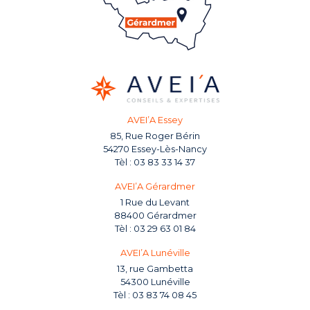
AVEI’A Essey
85, Rue Roger Bérin
54270 Essey-Lès-Nancy
03 83 33 14 37
AVEI’A Gérardmer
1 Rue du Levant
88400 Gérardmer
03 29 63 01 84
AVEI’A Lunéville
13, rue Gambetta
54300 Lunéville
03 83 74 08 45